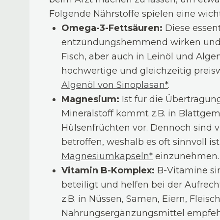
Folgende Nährstoffe spielen eine wich
Omega-3-Fettsäuren:
Diese essent
entzündungshemmend wirken und di
Fisch, aber auch in Leinöl und Algen
hochwertige und gleichzeitig prei
Algenöl von Sinoplasan
*
.
Magnesium:
Ist für die Übertragu
Mineralstoff kommt z.B. in Blattg
Hülsenfrüchten vor. Dennoch sind
betroffen, weshalb es oft sinnvoll is
Magnesiumkapseln*
einzunehmen.
Vitamin B-Komplex:
B-Vitamine si
beteiligt und helfen bei der Aufre
z.B. in Nüssen, Samen, Eiern, Fleisc
Nahrungsergänzungsmittel empfeh